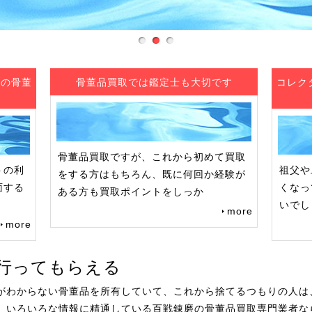
トの骨董
骨董品買取では鑑定士も大切です
コレク
骨董品買取ですが、これから初めて買取
トの利
祖父や
をする方はもちろん、既に何回か経験が
面する
くなっ
ある方も買取ポイントをしっか
いでし
more
more
行ってもらえる
がわからない骨董品を所有していて、これから捨てるつもりの人は
。いろいろな情報に精通している百戦錬磨の骨董品買取専門業者な