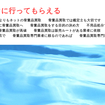
ぐに行ってもらえる
よりもネットの骨董品買取
骨董品買取では鑑定士も大切です
に骨董品買取へ
骨董品買取をする目的の決め方
不用品処分
骨董品買取が高値
骨董品買取は販売ルートがある業者に依頼
店で
骨董品買取専門業者に頼るのであれば
骨董品買取専門