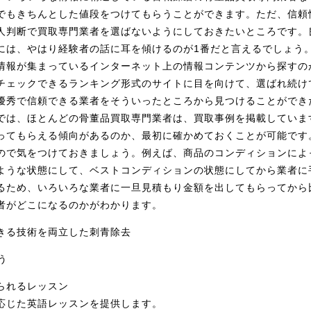
でもきちんとした値段をつけてもらうことができます。ただ、信頼
人判断で買取専門業者を選ばないようにしておきたいところです。
には、やはり経験者の話に耳を傾けるのが1番だと言えるでしょう
情報が集まっているインターネット上の情報コンテンツから探すの
チェックできるランキング形式のサイトに目を向けて、選ばれ続け
優秀で信頼できる業者をそういったところから見つけることができ
では、ほとんどの骨董品買取専門業者は、買取事例を掲載していま
ってもらえる傾向があるのか、最初に確かめておくことが可能です
ので気をつけておきましょう。例えば、商品のコンディションによ
ような状態にして、ベストコンディションの状態にしてから業者に
るため、いろいろな業者に一旦見積もり金額を出してもらってから
者がどこになるのかがわかります。
きる技術を両立した刺青除去
う
られるレッスン
応じた英語レッスンを提供します。